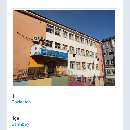
İl
Gaziantep
İlçe
Şahinbey