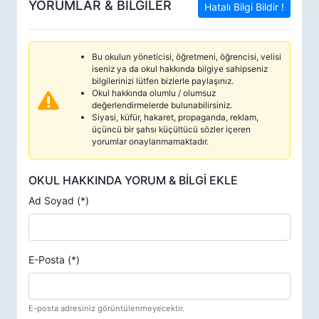
YORUMLAR & BİLGİLER
Hatalı Bilgi Bildir !
Bu okulun yöneticisi, öğretmeni, öğrencisi, velisi
iseniz ya da okul hakkında bilgiye sahipseniz
bilgilerinizi lütfen bizlerle paylaşınız.
Okul hakkında olumlu / olumsuz
değerlendirmelerde bulunabilirsiniz.
Siyasi, küfür, hakaret, propaganda, reklam,
üçüncü bir şahsı küçültücü sözler içeren
yorumlar onaylanmamaktadır.
OKUL HAKKINDA YORUM & BİLGİ EKLE
Ad Soyad (*)
E-Posta (*)
E-posta adresiniz görüntülenmeyecektir.