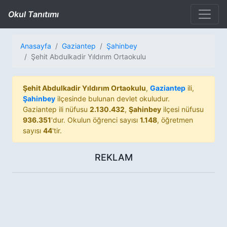
Okul Tanıtımı
Anasayfa
Gaziantep
Şahinbey
Şehit Abdulkadir Yıldırım Ortaokulu
Şehit Abdulkadir Yıldırım Ortaokulu
,
Gaziantep
ili,
Şahinbey
ilçesinde bulunan devlet okuludur.
Gaziantep ili nüfusu
2.130.432
,
Şahinbey
ilçesi nüfusu
936.351
'dur. Okulun öğrenci sayısı
1.148
, öğretmen
sayısı
44
'tir.
REKLAM