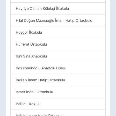
Hayriye Osman Külekçi İlkokulu
Hilal Doğan Mazıcıoğlu İmam Hatip Ortaokulu
Hoşgör İlkokulu
Hürriyet Ortaokulu
İbni Sina Anaokulu
İnci Konukoğlu Anadolu Lisesi
İnkilap İmam Hatip Ortaokulu
İsmet İnönü Ortaokulu
İstiklal İlkokulu
İstiklal İmam Hatip Ortaokulu