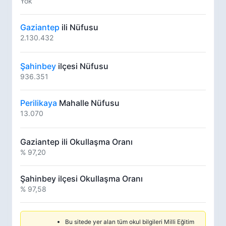
Yok
Gaziantep
ili Nüfusu
2.130.432
Şahinbey
ilçesi Nüfusu
936.351
Perilikaya
Mahalle Nüfusu
13.070
Gaziantep ili Okullaşma Oranı
% 97,20
Şahinbey ilçesi Okullaşma Oranı
% 97,58
Bu sitede yer alan tüm okul bilgileri Milli Eğitim