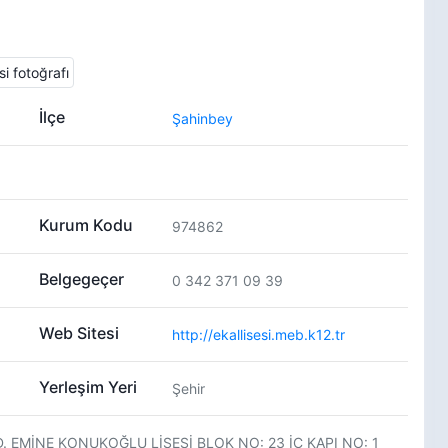
İlçe
Şahinbey
Kurum Kodu
974862
Belgegeçer
0 342 371 09 39
Web Sitesi
http://ekallisesi.meb.k12.tr
Yerleşim Yeri
Şehir
 EMİNE KONUKOĞLU LİSESİ BLOK NO: 23 İÇ KAPI NO: 1