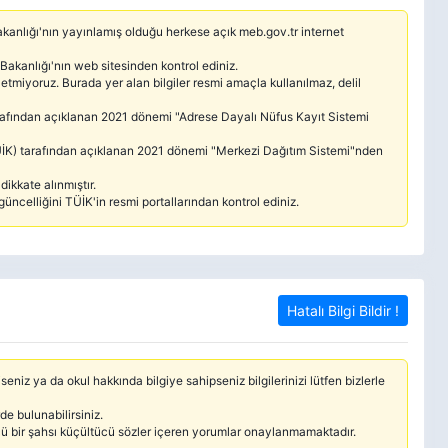
 Bakanlığı'nın yayınlamış olduğu herkese açık meb.gov.tr internet
 Bakanlığı'nın web sitesinden kontrol ediniz.
etmiyoruz. Burada yer alan bilgiler resmi amaçla kullanılmaz, delil
tarafından açıklanan 2021 dönemi "Adrese Dayalı Nüfus Kayıt Sistemi
(TÜİK) tarafından açıklanan 2021 dönemi "Merkezi Dağıtım Sistemi"nden
ikkate alınmıştır.
güncelliğini TÜİK'in resmi portallarından kontrol ediniz.
Hatalı Bilgi Bildir !
seniz ya da okul hakkında bilgiye sahipseniz bilgilerinizi lütfen bizlerle
e bulunabilirsiniz.
cü bir şahsı küçültücü sözler içeren yorumlar onaylanmamaktadır.