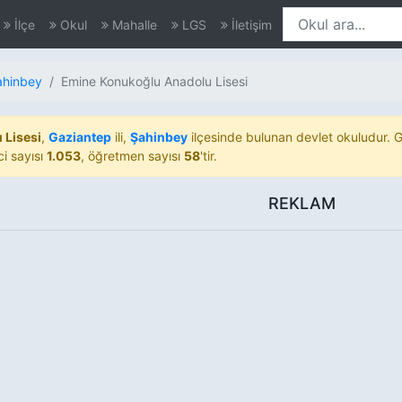
İlçe
Okul
Mahalle
LGS
İletişim
ahinbey
Emine Konukoğlu Anadolu Lisesi
 Lisesi
,
Gaziantep
ili,
Şahinbey
ilçesinde bulunan devlet okuludur. G
ci sayısı
1.053
, öğretmen sayısı
58
'tir.
REKLAM