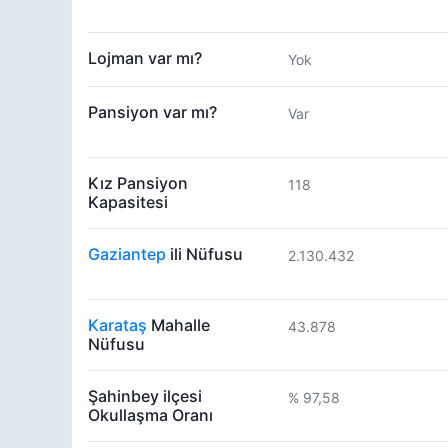
Lojman var mı?
Yok
Pansiyon var mı?
Var
Kız Pansiyon
118
Kapasitesi
Gaziantep
ili Nüfusu
2.130.432
Karataş
Mahalle
43.878
Nüfusu
Şahinbey ilçesi
% 97,58
Okullaşma Oranı