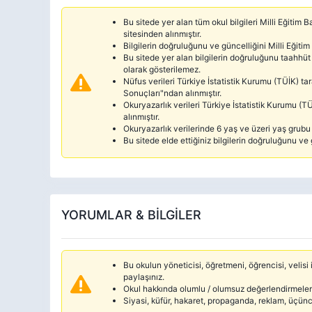
Bu sitede yer alan tüm okul bilgileri Milli Eğitim
sitesinden alınmıştır.
Bilgilerin doğruluğunu ve güncelliğini Milli Eğitim
Bu sitede yer alan bilgilerin doğruluğunu taahhüt 
olarak gösterilemez.
Nüfus verileri Türkiye İstatistik Kurumu (TÜİK) 
Sonuçları"ndan alınmıştır.
Okuryazarlık verileri Türkiye İstatistik Kurumu 
alınmıştır.
Okuryazarlık verilerinde 6 yaş ve üzeri yaş grubu d
Bu sitede elde ettiğiniz bilgilerin doğruluğunu ve 
YORUMLAR & BİLGİLER
Bu okulun yöneticisi, öğretmeni, öğrencisi, velisi i
paylaşınız.
Okul hakkında olumlu / olumsuz değerlendirmelerd
Siyasi, küfür, hakaret, propaganda, reklam, üçün