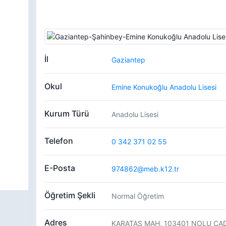
İl
Gaziantep
Okul
Emine Konukoğlu Anadolu Lisesi
Kurum Türü
Anadolu Lisesi
Telefon
0 342 371 02 55
E-Posta
974862@meb.k12.tr
Öğretim Şekli
Normal Öğretim
Adres
KARATAŞ MAH. 103401 NOLU CAD.