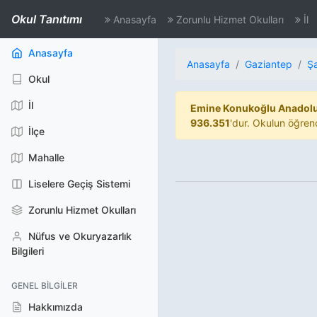
Okul Tanıtımı
Anasayfa
Zorunlu Hizmet Okulları
İl
(aktif)
Anasayfa
Anasayfa
Gaziantep
Ş
Okul
İl
Emine Konukoğlu Anadolu
936.351
'dur. Okulun öğren
İlçe
Mahalle
Liselere Geçiş Sistemi
Zorunlu Hizmet Okulları
Nüfus ve Okuryazarlık
Bilgileri
GENEL BILGILER
Hakkımızda