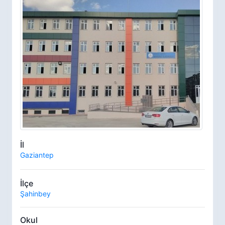
İl
Gaziantep
İlçe
Şahinbey
Okul