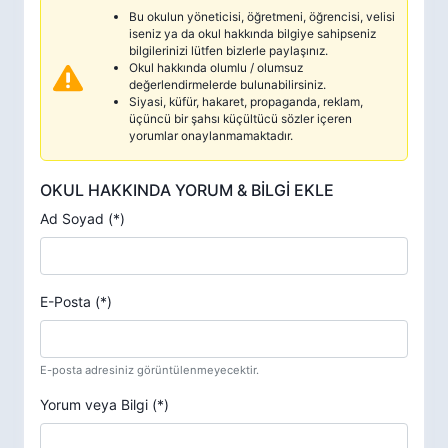
Bu okulun yöneticisi, öğretmeni, öğrencisi, velisi
iseniz ya da okul hakkında bilgiye sahipseniz
bilgilerinizi lütfen bizlerle paylaşınız.
Okul hakkında olumlu / olumsuz
değerlendirmelerde bulunabilirsiniz.
Siyasi, küfür, hakaret, propaganda, reklam,
üçüncü bir şahsı küçültücü sözler içeren
yorumlar onaylanmamaktadır.
OKUL HAKKINDA YORUM & BİLGİ EKLE
Ad Soyad (*)
E-Posta (*)
E-posta adresiniz görüntülenmeyecektir.
Yorum veya Bilgi (*)