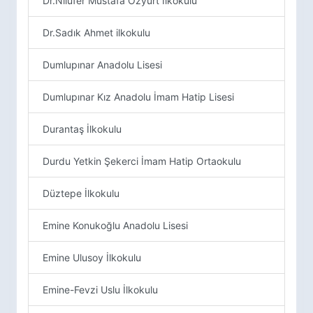
Dr.Nilüfer Mustafa Özyurt İlkokulu
Dr.Sadık Ahmet ilkokulu
Dumlupınar Anadolu Lisesi
Dumlupınar Kız Anadolu İmam Hatip Lisesi
Durantaş İlkokulu
Durdu Yetkin Şekerci İmam Hatip Ortaokulu
Düztepe İlkokulu
Emine Konukoğlu Anadolu Lisesi
Emine Ulusoy İlkokulu
Emine-Fevzi Uslu İlkokulu