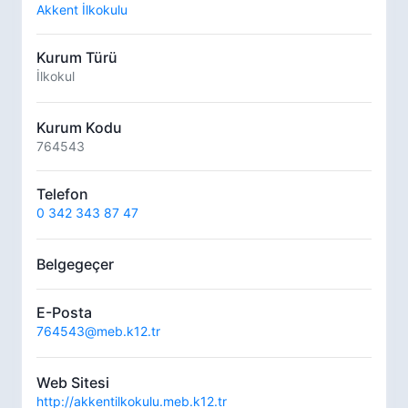
Akkent İlkokulu
Kurum Türü
İlkokul
Kurum Kodu
764543
Telefon
0 342 343 87 47
Belgegeçer
E-Posta
764543@meb.k12.tr
Web Sitesi
http://akkentilkokulu.meb.k12.tr