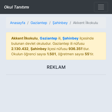
Okul Tanıtımı
Anasayfa
Gaziantep
Şahinbey
Akkent İlkokulu
Akkent İlkokulu
,
Gaziantep
ili,
Şahinbey
ilçesinde
bulunan devlet okuludur. Gaziantep ili nüfusu
2.130.432
,
Şahinbey
ilçesi nüfusu
936.351
'dur.
Okulun öğrenci sayısı
1.501
, öğretmen sayısı
55
'tir.
REKLAM