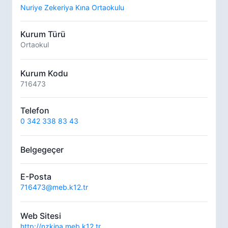
Nuriye Zekeriya Kına Ortaokulu
Kurum Türü
Ortaokul
Kurum Kodu
716473
Telefon
0 342 338 83 43
Belgegeçer
E-Posta
716473@meb.k12.tr
Web Sitesi
http://nzkina.meb.k12.tr