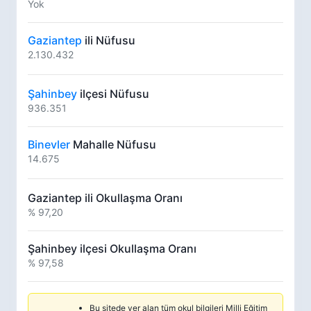
Yok
Gaziantep
ili Nüfusu
2.130.432
Şahinbey
ilçesi Nüfusu
936.351
Binevler
Mahalle Nüfusu
14.675
Gaziantep ili Okullaşma Oranı
% 97,20
Şahinbey ilçesi Okullaşma Oranı
% 97,58
Bu sitede yer alan tüm okul bilgileri Milli Eğitim