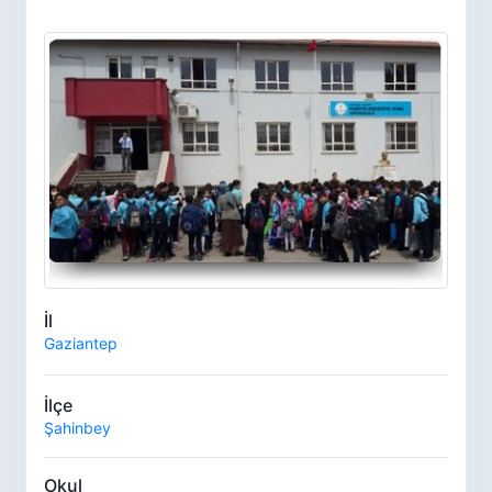
İl
Gaziantep
İlçe
Şahinbey
Okul