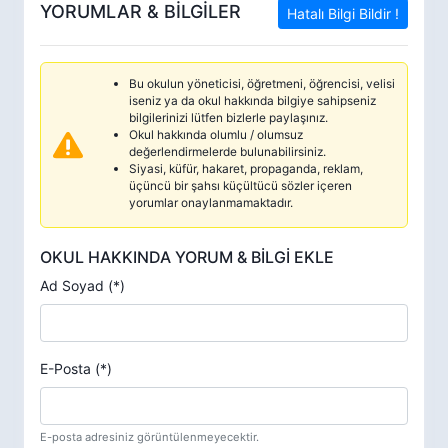
YORUMLAR & BİLGİLER
Hatalı Bilgi Bildir !
Bu okulun yöneticisi, öğretmeni, öğrencisi, velisi
iseniz ya da okul hakkında bilgiye sahipseniz
bilgilerinizi lütfen bizlerle paylaşınız.
Okul hakkında olumlu / olumsuz
değerlendirmelerde bulunabilirsiniz.
Siyasi, küfür, hakaret, propaganda, reklam,
üçüncü bir şahsı küçültücü sözler içeren
yorumlar onaylanmamaktadır.
OKUL HAKKINDA YORUM & BİLGİ EKLE
Ad Soyad (*)
E-Posta (*)
E-posta adresiniz görüntülenmeyecektir.