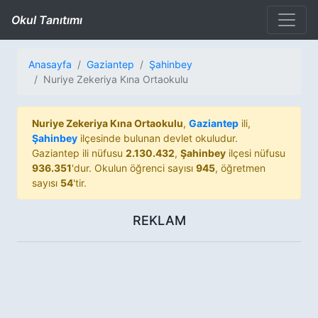
Okul Tanıtımı
Anasayfa
Gaziantep
Şahinbey
Nuriye Zekeriya Kına Ortaokulu
Nuriye Zekeriya Kına Ortaokulu
,
Gaziantep
ili,
Şahinbey
ilçesinde bulunan devlet okuludur.
Gaziantep ili nüfusu
2.130.432
,
Şahinbey
ilçesi nüfusu
936.351
'dur. Okulun öğrenci sayısı
945
, öğretmen
sayısı
54
'tir.
REKLAM